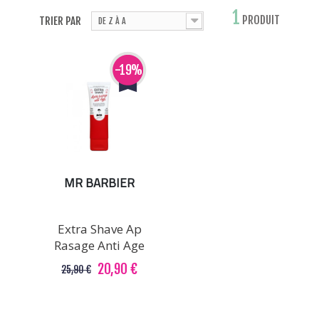
1
PRODUIT
TRIER PAR
DE Z À A
-19%
MR BARBIER
Extra Shave Ap
Rasage Anti Age
20,90 €
25,90 €