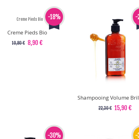
-18%
-
Creme Pieds Bio
8,90 €
10,80 €
Shampooing Volume Bril
15,90 €
22,30 €
-30%
-