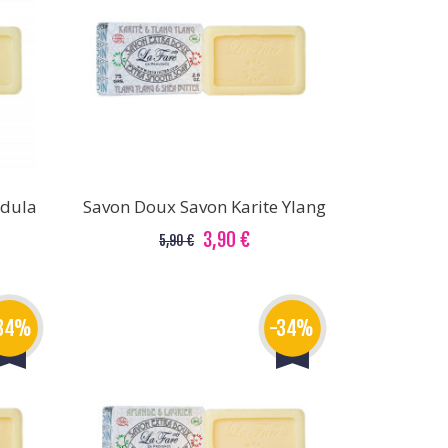
ndula
Savon Doux Savon Karite Ylang
3,90 €
5,90 €
34%
-34%