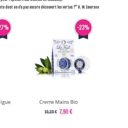
nte dont on n'a pas encore découvert les vertus ?" R. W. Emerson
27%
-23%
Figue
Creme Mains Bio
7,90 €
10,30 €