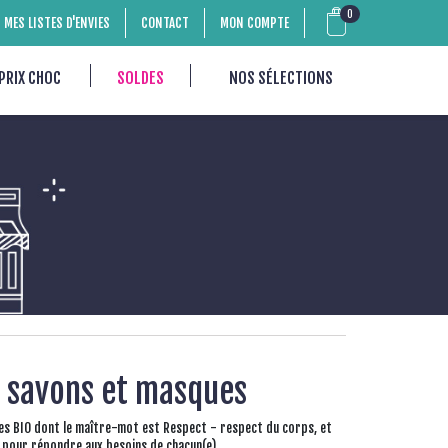
0
MES LISTES D'ENVIES
CONTACT
MON COMPTE
PRIX CHOC
SOLDES
NOS SÉLECTIONS
, savons et masques
s BIO dont le maître-mot est Respect - respect du corps, et
es pour répondre aux besoins de chacun(e).