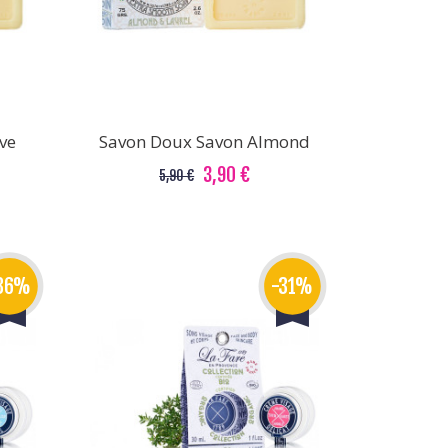
ve
Savon Doux Savon Almond
3,90 €
5,90 €
36%
-31%