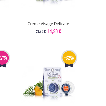
e
Creme Visage Delicate
14,90 €
21,70 €
27%
-32%