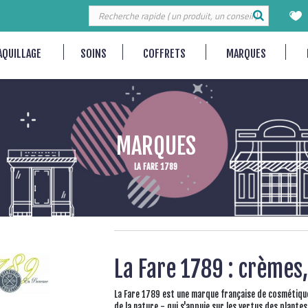
AQUILLAGE
SOINS
COFFRETS
MARQUES
MARQUES
LA FARE 1789
La Fare 1789 : crèmes
La Fare 1789
est une marque française de cosmétique
de la nature - qui s'appuie sur les vertus des plant