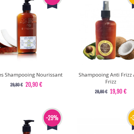
es Shampooing Nourissant
Shampooing Anti Frizz 
Frizz
20,90 €
29,80 €
19,90 €
28,80 €
-29%
-