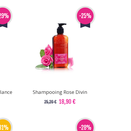
29%
-25%
lance
Shampooing Rose Divin
18,90 €
25,20 €
31%
-28%