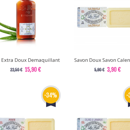
t Extra Doux Demaquillant
Savon Doux Savon Cale
15,90 €
3,90 €
22,50 €
5,90 €
-34%
-