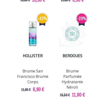
15,90 €
11,90 €
-42%
-28%
HOLLISTER
BERDOUES
Brume San
Brume
Francisco Brume
Parfumée
Corps
Hydratante
Néroli
6,90 €
11,90 €
11,80 €
16,50 €