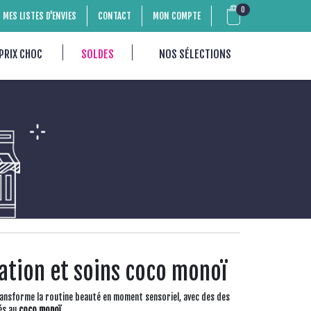
0
MES LISTES D'ENVIES
CONTACT
MON COMPTE
PRIX CHOC
SOLDES
NOS SÉLECTIONS
ation et soins coco monoï
ransforme la routine beauté en moment sensoriel, avec des des
és au
coco monoï
.