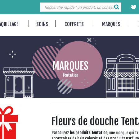
AQUILLAGE
SOINS
COFFRETS
MARQUES
MARQUES
Tentation
Fleurs de douche Tent
Parcourez les produits Tentation
, une marque qui t
accessoires de bain colorés et des produits parfum