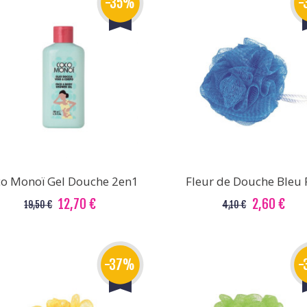
-35%
-
o Monoï Gel Douche 2en1
Fleur de Douche Bleu 
12,70 €
2,60 €
19,50 €
4,10 €
-37%
-