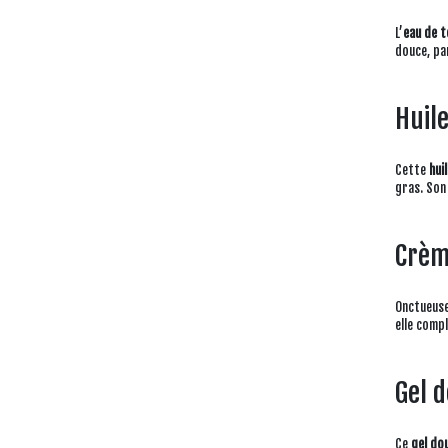
L’
eau de t
douce, par
Huile
Cette
hui
gras. Son
Crème
Onctueuse
elle compl
Gel d
Ce
gel do