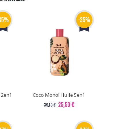
35%
-35%
 2en1
Coco Monoï Huile 5en1
25,50 €
39,10 €