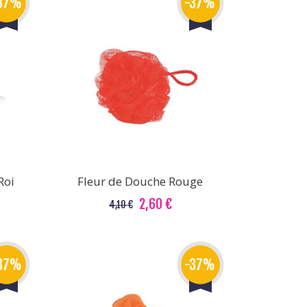
37%
-37%
Roi
Fleur de Douche Rouge
2,60 €
4,10 €
37%
-37%