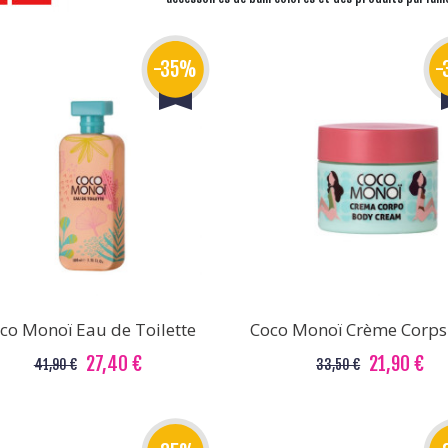
-35%
-
co Monoï Eau de Toilette
Coco Monoï Crème Corps
27,40 €
21,90 €
41,90 €
33,50 €