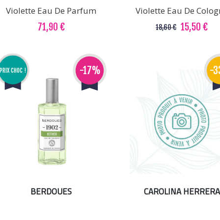
Violette Eau De Parfum
Violette Eau De Colog
71,90 €
15,50 €
18,60 €
-17%
-
PRIX CHOC !
BERDOUES
CAROLINA HERRERA