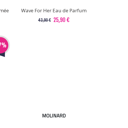
umée
Wave For Her Eau de Parfum
25,90 €
43,90 €
17%
MOLINARD