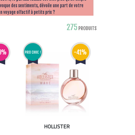
 évoque des sentiments, dévoile une part de votre
n voyage olfactif à petits prix ?
275
PRODUITS
19%
-41%
PRIX CHOC !
HOLLISTER