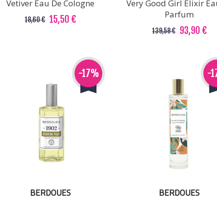
Vetiver Eau De Cologne
Very Good Girl Elixir E
Parfum
15,50 €
18,60 €
93,90 €
139,58 €
-17%
-
BERDOUES
BERDOUES