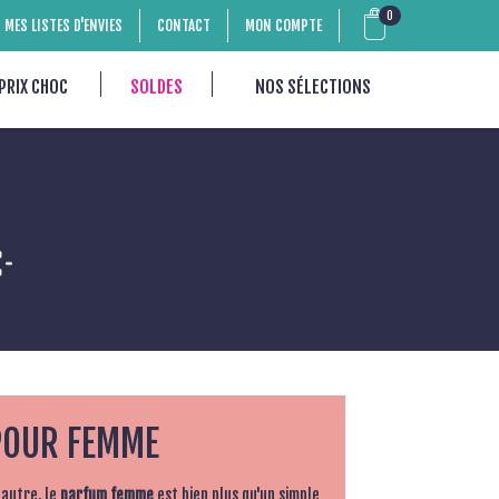
0
MES LISTES D'ENVIES
CONTACT
MON COMPTE
PRIX CHOC
SOLDES
NOS SÉLECTIONS
POUR FEMME
 autre, le
parfum femme
est bien plus qu'un simple