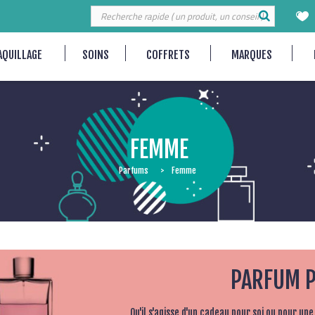
AQUILLAGE
SOINS
COFFRETS
MARQUES
FEMME
Parfums
Femme
PARFUM 
Qu'il s'agisse d'un cadeau pour soi ou pour une