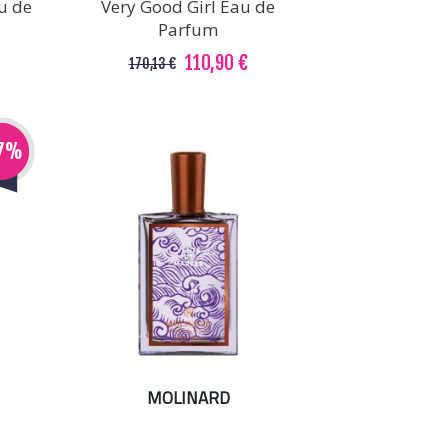
au de
Very Good Girl Eau de
Parfum
110,90 €
170,13 €
17%
MOLINARD