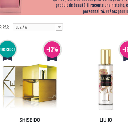
produit de beauté. Il raconte une histoire,
personnalité. Prêtes pour u
R PAR
DE Z À A
-13%
-
PRIX CHOC !
SHISEIDO
LIU JO