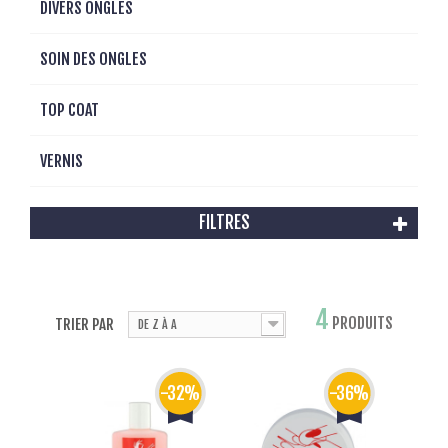
DIVERS ONGLES
SOIN DES ONGLES
TOP COAT
VERNIS
FILTRES
4
PRODUITS
TRIER PAR
DE Z À A
-32%
-36%