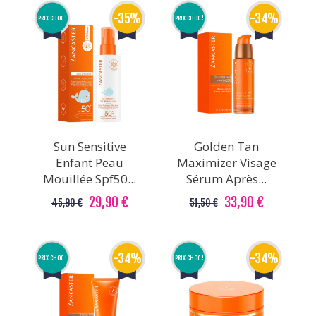
-35%
-34%
PRIX CHOC !
PRIX CHOC !
Sun Sensitive
Golden Tan
Enfant Peau
Maximizer Visage
Mouillée Spf50...
Sérum Après...
29,90 €
33,90 €
45,90 €
51,50 €
-34%
-34%
PRIX CHOC !
PRIX CHOC !