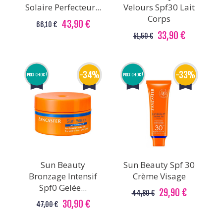
Solaire Perfecteur...
Velours Spf30 Lait
Corps
43,90 €
66,10 €
33,90 €
51,50 €
-34%
-33%
PRIX CHOC !
PRIX CHOC !
Sun Beauty
Sun Beauty Spf 30
Bronzage Intensif
Crème Visage
Spf0 Gelée...
29,90 €
44,80 €
30,90 €
47,00 €