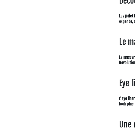
Déco
Les
palett
experte, 
Le m
Le
mascar
Revolutio
Eye l
L’
eye line
look plus 
Une 