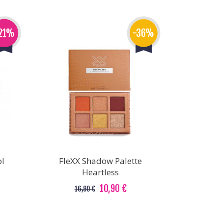
21%
-36%
ol
FleXX Shadow Palette
Heartless
10,90 €
16,90 €