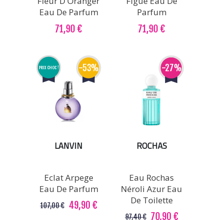
Fleur D'Oranger
Figue Eau De
Eau De Parfum
Parfum
71,90 €
71,90 €
-53%
-27%
PRIX CHOC !
LANVIN
ROCHAS
Eclat Arpege
Eau Rochas
Eau De Parfum
Néroli Azur Eau
De Toilette
49,90 €
107,00 €
70,90 €
97,40 €