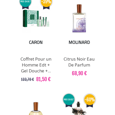
-39%
PRIX CHOC !
CARON
MOLINARD
Coffret Pour un
Citrus Noir Eau
Homme Edt +
De Parfum
Gel Douche +...
68,90 €
81,50 €
133,70 €
-60%
PRIX CHOC !