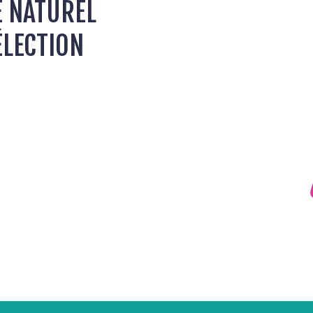
E NATUREL
ÉLECTION
o
NO