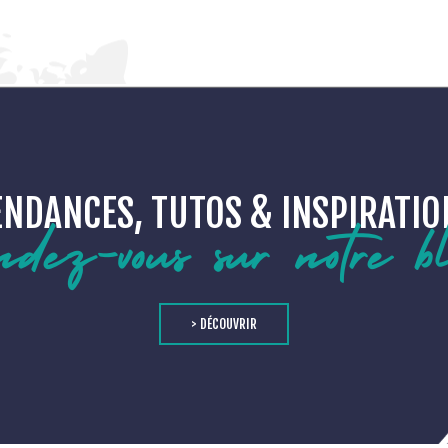
ENDANCES, TUTOS & INSPIRATIO
ndez-vous sur notre b
> DÉCOUVRIR