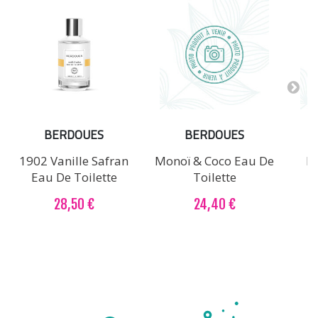
BERDOUES
BERDOUES
1902 Vanille Safran
Monoï & Coco Eau De
L’
Eau De Toilette
Toilette
E
28,50 €
24,40 €